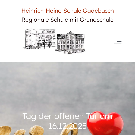
Skip
Heinrich-Heine-Schule Gadebusch
to
Regionale Schule mit Grundschule
content
Toggle
Navigat
Start
Neuigkeiten
Unsere Schule
Für Schüler
Tag der offenen Tür am
Für Eltern
16.12.2025