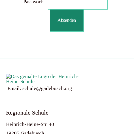
Passwort:
Beruflic
Freiwilli
Email: schule@gadebusch.org
Regionale Schule
Heinrich-Heine-Str. 40
19205 Gadebusch