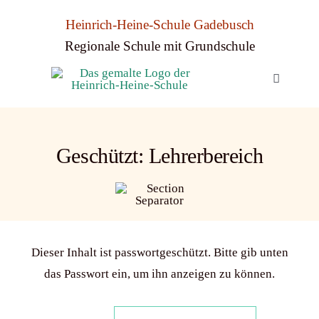
Skip
Heinrich-Heine-Schule Gadebusch
to
Regionale Schule mit Grundschule
content
Toggle
Navigati
Start
Geschützt: Lehrerbereich
Neuigke
Unsere S
Für Schü
Dieser Inhalt ist passwortgeschützt. Bitte gib unten
Für Elte
das Passwort ein, um ihn anzeigen zu können.
Für Lehr