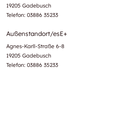
19205 Gadebusch
Telefon: 03886 35233
Außenstandort/esE+
Agnes-Karll-Straße 6-8
19205 Gadebusch
Telefon: 03886 35233
©
2026
Heinrich-Heine-Schule Gadebusch
Alle Rechte vorbehalten.
Webseite von
mimas media
Impressum
|
Datenschutz
|
Barrierefreiheit