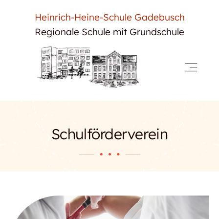
Skip
Heinrich-Heine-Schule Gadebusch
to
Regionale Schule mit Grundschule
content
Toggle
Navigat
Start
Neuigkeiten
Schulförderverein
Unsere Schule
Für Schüler
Für Eltern