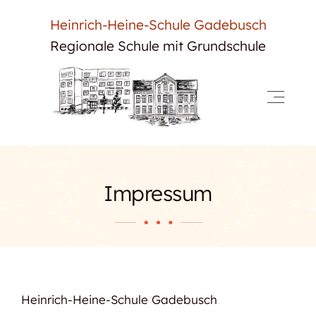
Skip
Heinrich-Heine-Schule Gadebusch
to
Regionale Schule mit Grundschule
content
Toggle
Navigat
Start
Neuigkeiten
Impressum
Unsere Schule
Für Schüler
Für Eltern
Heinrich-Heine-Schule Gadebusch