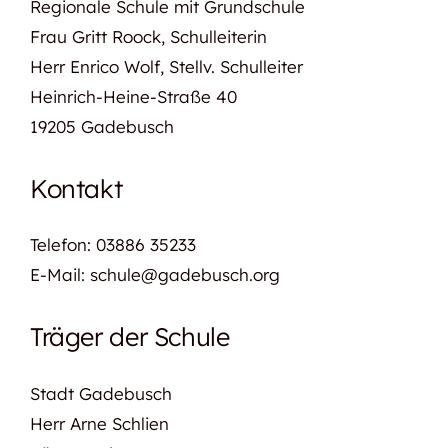
Regionale Schule mit Grundschule
Für Lehrer
Frau Gritt Roock, Schulleiterin
Herr Enrico Wolf, Stellv. Schulleiter
Berufliche Orientierung
Heinrich-Heine-Straße 40
19205 Gadebusch
Freiwilliges 10. Schuljahr
Kontakt
Telefon: 03886 35233
E-Mail: schule@gadebusch.org
Träger der Schule
Stadt Gadebusch
Herr Arne Schlien