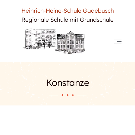
Skip
Heinrich-Heine-Schule Gadebusch
to
Regionale Schule mit Grundschule
content
Toggle
Navigat
Start
Neuigkeiten
Konstanze
Unsere Schule
Für Schüler
Für Eltern